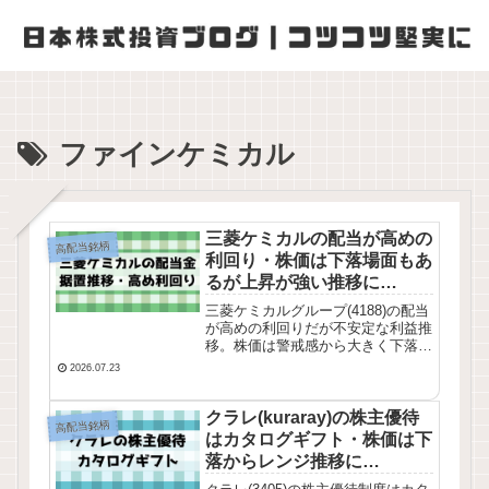
ファインケミカル
三菱ケミカルの配当が高めの
高配当銘柄
利回り・株価は下落場面もあ
るが上昇が強い推移に
【4188】
三菱ケミカルグループ(4188)の配当
が高めの利回りだが不安定な利益推
移。株価は警戒感から大きく下落場
面も出ていたが上昇が強い推移に。
2026.07.23
業績推移・株価チャート・配当推移
を確認してみました。
クラレ(kuraray)の株主優待
高配当銘柄
はカタログギフト・株価は下
落からレンジ推移に
【3405】