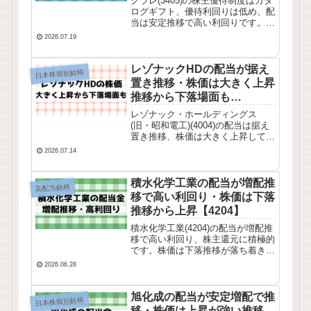
クラレ(3405)の株主優待制度はカタ
ログギフト、優待利回りは低め、配
当は安定推移で高い利回りです。株
価は下落が強めの推移からレンジ推
2026.07.19
移に。業績推移・株価チャート・配
当推移を確認してみました。
レゾナックHDの配当が据え
日本株個別銘柄
置き推移・株価は大きく上昇
推移から下落場面も
【4004】
レゾナック・ホールディングス
(旧・昭和電工)(4004)の配当は据え
置き推移、株価は大きく上昇してい
ましたが調整的に下落する場面も出
2026.07.14
ています。業績推移・配当推移・株
価チャートを確認してみました。
積水化学工業の配当が増配推
高配当銘柄
移で高い利回り・株価は下落
推移から上昇【4204】
積水化学工業(4204)の配当が増配推
移で高い利回り、株主還元に積極的
です。株価は下落推移が落ち着き上
昇しています。業績推移・株価チャ
2026.06.28
ート・配当推移を確認してみまし
た。
旭化成の配当が安定増配で推
日本株個別銘柄
移・株価は上昇が強い推移