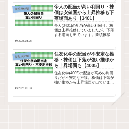
優待、配当状況を確認してみまし
た。
帝人の配当が高い利回り・株
高配当銘柄
価は安値圏から上昇推移も下
落場面あり【3401】
帝人(3401)の配当が高い利回り。株
価は上昇推移していましたが、下落
する場面も出ています。業績推移・
株価チャート・配当推移を確認して
2026.03.25
みました。
住友化学の配当が不安定な推
高配当銘柄
移・株価は下落が強い推移か
ら上昇場面も【4005】
住友化学(4005)の配当が高めの利回
りだが不安定な推移。株価は下落が
強い推移から上昇場面が出ていま
す。業績推移・株価チャート・配当
2026.01.03
推移を確認してみました。