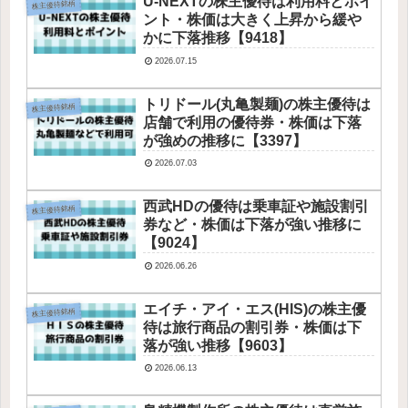
U-NEXTの株主優待は利用料とポイ
株主優待銘柄
ント・株価は大きく上昇から緩や
かに下落推移【9418】
2026.07.15
トリドール(丸亀製麺)の株主優待は
株主優待銘柄
店舗で利用の優待券・株価は下落
が強めの推移に【3397】
2026.07.03
西武HDの優待は乗車証や施設割引
株主優待銘柄
券など・株価は下落が強い推移に
【9024】
2026.06.26
エイチ・アイ・エス(HIS)の株主優
株主優待銘柄
待は旅行商品の割引券・株価は下
落が強い推移【9603】
2026.06.13