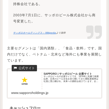
持株会社である。
2003年7月1日に、サッポロビール株式会社から商
号変更した。
サッポロホールディングス – Wikipedia
より抜粋
主要セグメントは「国内酒類」、「食品・飲料」です。国
内だけでなく、ベトナム・北米など海外にも事業を展開し
ています。
SAPPORO | サッポロビール 企業サイト
サッポロビールの企業サイトです。1876年に札幌で創業
以来、日本のビール文化を切り開いてきた開拓者精神は
社員に受け継がれ、未来への挑戦を続けています。企業
情報、...
www.sapporoholdings.jp
キャッシュフロー