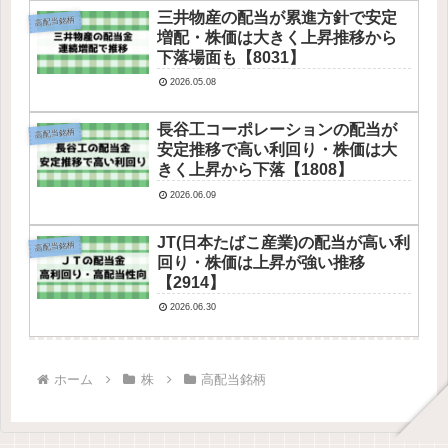
三井物産の配当が累進方針で安定
高配当銘柄
増配・株価は大きく上昇推移から
下落場面も【8031】
2026.05.08
長谷工コーポレーションの配当が
高配当銘柄
安定推移で高い利回り・株価は大
きく上昇から下落【1808】
2026.06.09
JT(日本たばこ産業)の配当が高い利
高配当銘柄
回り・株価は上昇が強い推移
【2914】
2026.06.30
ホーム
株
高配当銘柄