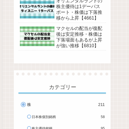
オリエンタルランドの
株主優待は1デーパス
ポート・株価は下落推
移から上昇【4661】
マクセルの配当が復配
後は安定推移・株価は
下落場面もあるが上昇
が強い推移【6810】
カテゴリー
株
211
日本株個別銘柄
58
株主優待銘柄
95