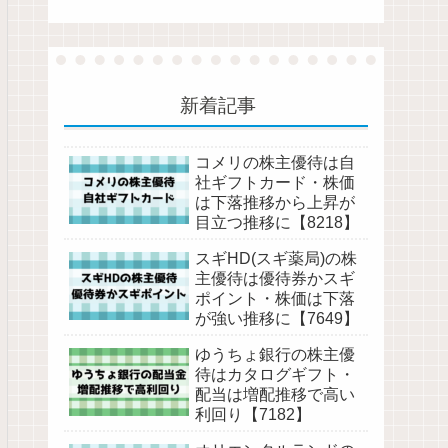
新着記事
コメリの株主優待は自
社ギフトカード・株価
は下落推移から上昇が
目立つ推移に【8218】
スギHD(スギ薬局)の株
主優待は優待券かスギ
ポイント・株価は下落
が強い推移に【7649】
ゆうちょ銀行の株主優
待はカタログギフト・
配当は増配推移で高い
利回り【7182】