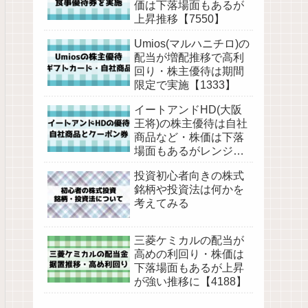
価は下落場面もあるが
上昇推移【7550】
Umios(マルハニチロ)の
配当が増配推移で高利
回り・株主優待は期間
限定で実施【1333】
イートアンドHD(大阪
王将)の株主優待は自社
商品など・株価は下落
場面もあるがレンジ気
味の推移【2882】
投資初心者向きの株式
銘柄や投資法は何かを
考えてみる
三菱ケミカルの配当が
高めの利回り・株価は
下落場面もあるが上昇
が強い推移に【4188】