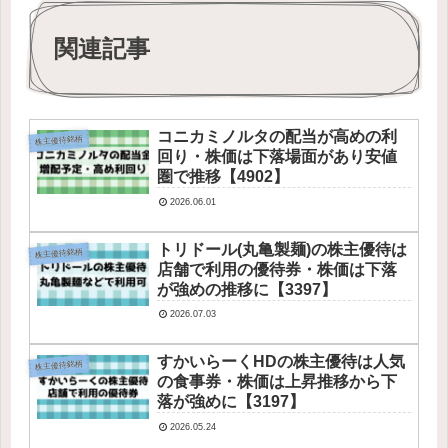
関連記事
コニカミノルタの配当が高めの利
株主優待銘柄
回り・株価は下落場面があり安値
圏で推移【4902】
2026.06.01
トリドール(丸亀製麺)の株主優待は
株主優待銘柄
店舗で利用の優待券・株価は下落
が強めの推移に【3397】
2026.07.03
すかいらーくHDの株主優待は人気
株主優待銘柄
の食事券・株価は上昇推移から下
落が強めに【3197】
2026.05.24