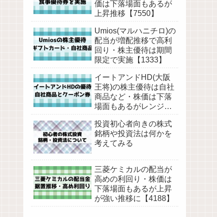
価は下落場面もあるが
上昇推移【7550】
Umios(マルハニチロ)の
配当が増配推移で高利
回り・株主優待は期間
限定で実施【1333】
イートアンドHD(大阪
王将)の株主優待は自社
商品など・株価は下落
場面もあるがレンジ気
味の推移【2882】
投資初心者向きの株式
銘柄や投資法は何かを
考えてみる
三菱ケミカルの配当が
高めの利回り・株価は
下落場面もあるが上昇
が強い推移に【4188】