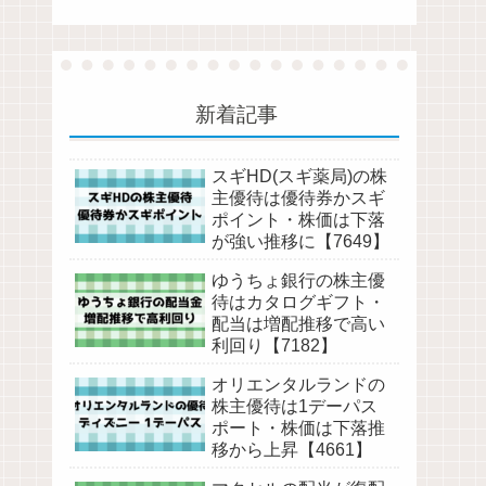
新着記事
スギHD(スギ薬局)の株
主優待は優待券かスギ
ポイント・株価は下落
が強い推移に【7649】
ゆうちょ銀行の株主優
待はカタログギフト・
配当は増配推移で高い
利回り【7182】
オリエンタルランドの
株主優待は1デーパス
ポート・株価は下落推
移から上昇【4661】