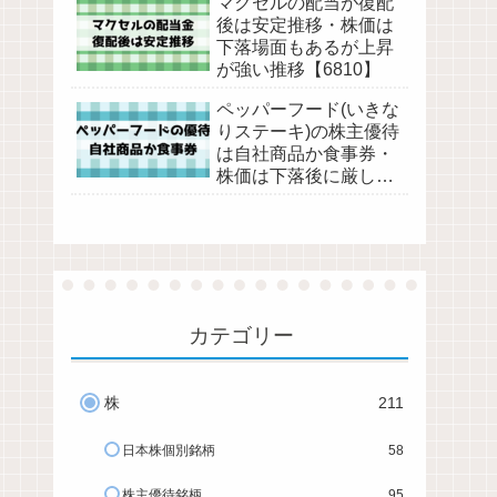
マクセルの配当が復配
後は安定推移・株価は
下落場面もあるが上昇
が強い推移【6810】
ペッパーフード(いきな
りステーキ)の株主優待
は自社商品か食事券・
株価は下落後に厳しめ
の推移【3053】
カテゴリー
株
211
日本株個別銘柄
58
株主優待銘柄
95