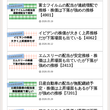
富士フイルムの配当が連続増配で
日本株個別銘柄
推移・株価は下落が強めの推移
【4901】
2026.05.19
イビデンの株価が大きく上昇推移
日本株個別銘柄
だが下落場面も出ている【4062】
2026.06.12
エムスリーの配当が安定推移・株
日本株個別銘柄
価は上昇場面も出ていたが下落が
強めの推移【2413】
2026.05.09
日産自動車の配当が無配継続予
日本株個別銘柄
定・株価は上昇場面もあるが下落
が強めの推移【7201】
2026.05.28