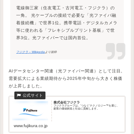
電線御三家（住友電工・古河電工・フジクラ）の
一角。 光ケーブルの接続で必要な「光ファイバ融
着接続機」で世界1位。携帯電話・デジタルカメラ
等に使われる「フレキシブルプリント基板」で世
界3位。光ファイバーでは国内首位。
フジクラ – Wikipedia
より抜粋
AIデータセンター関連（光ファイバー関連）として注目。
需要拡大による業績期待から2025年中旬から大きく株価
が上昇しました。
株式会社フジクラ
フジクラグループは、'つなぐ'テクノロジー™を通じ、
顧客の価値創造と社会に貢献します。
www.fujikura.co.jp