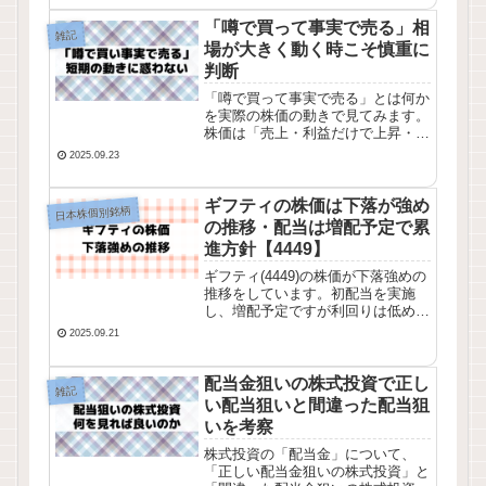
推移。業績推移・株価チャート・配
当推移を確認してみました。
「噂で買って事実で売る」相
雑記
場が大きく動く時こそ慎重に
判断
「噂で買って事実で売る」とは何か
を実際の株価の動きで見てみます。
株価は「売上・利益だけで上昇・下
落」するのではなく「噂」段階が大
2025.09.23
きく影響します。大きく株価が動く
時こそ冷静に判断することが重要で
す。
ギフティの株価は下落が強め
日本株個別銘柄
の推移・配当は増配予定で累
進方針【4449】
ギフティ(4449)の株価が下落強めの
推移をしています。初配当を実施
し、増配予定ですが利回りは低めで
す。営業利益・経常利益は増加して
2025.09.21
います。業績推移・株価チャート・
配当推移を確認してみました。
配当金狙いの株式投資で正し
雑記
い配当狙いと間違った配当狙
いを考察
株式投資の「配当金」について、
「正しい配当金狙いの株式投資」と