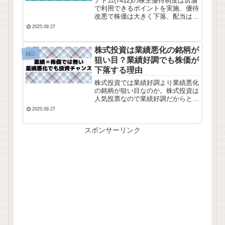
アトム(7412)の株主優待制度は店舗
で利用できるポイントを実施、優待
改悪で株価は大きく下落、配当は連
続無配当で推移しています。業績推
2025.09.27
移・株価チャート・配当推移を確認
してみました。
株式投資は業績悪化の銘柄が
雑記
狙い目？業績好調でも株価が
下落する理由
株式投資では業績好調より業績悪化
の銘柄が狙い目なのか。株式投資は
人気投票なので業績好調だからと言
って株価が上昇するとは言い切れま
2025.09.27
せん。今回は業績と株価の関係性に
ついて考えてみました。株式投資で
スポンサーリンク
は人気銘柄・注目銘柄を避けるのも
一つの方法です。