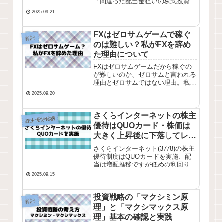
「間違った配当金狙いの株式投資」
について考えてみました。配当狙い
2025.09.21
の株式投資は長期保有が前提となる
ので、重要なのは「今」ではなく
「将来」を見ることです。
FXはゼロサムゲームで稼ぐ
雑記
のは難しい？私がFXを辞め
た理由について
FXはゼロサムゲームだから稼ぐの
が難しいのか、ゼロサムと言われる
理由とゼロサムではない理由。私が
FXを辞めた理由を書いていきま
2025.09.20
す。FXは投資では無く投機です、
FXで稼ぐのが難しいのではなく投
機で稼ぐのが難しいと考えられま
さくらインターネットの株主
株主優待銘柄
す。もちろん、使い方や向き不向き
優待はQUOカード・株価は
で人によります。
大きく上昇後に下落してレン
ジ推移【3778】
さくらインターネット(3778)の株主
優待制度はQUOカードを実施、配
当は増配推移ですが低めの利回りで
す。株価は大きく上昇したあと下落
2025.09.15
してレンジで推移しています。業績
推移・株価チャート・配当推移を確
認してみました。
投資戦略の「マクシミン原
雑記
理」と「マクシマックス原
理」基本の確認と実践