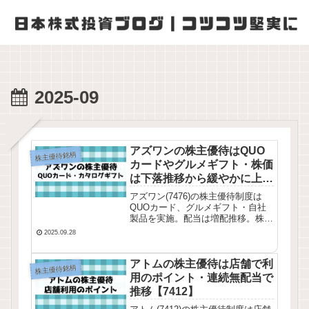
2025-09
アズワンの株主優待はQUO
株主優待銘柄
カードやグルメギフト・株価
は下落推移から緩やかに上昇
【7476】
アズワン(7476)の株主優待制度は
QUOカード、グルメギフト・自社
製品を実施。配当は増配推移。株価
は下落推移していましたが緩やかに
2025.09.28
上昇しています。業績推移・株価チ
ャート・配当推移を確認してみまし
た。
アトムの株主優待は店舗で利
株主優待銘柄
用のポイント・連続無配当で
推移【7412】