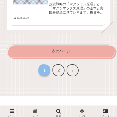
投資戦略の「マクシミン原理」と
「マクシマックス原理」の基本と実
践を簡単に見ていきます。投資を行
う上で「考え方」や「戦略」を知る
2025.09.15
のは非常に有効です、実際の株式投
資では様々な事が複雑に絡むため直
ぐに利益につながるものでは無いで
すが、選択肢は増えます。
次のページ
次
1
2
へ
© 2018-2026 日本株式投資ブログ｜コツコツ堅実に株優・配当.
メニュー
ホーム
検索
トップ
サイドバー