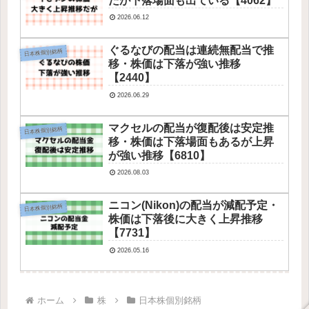
だが下落場面も出ている【4062】
2026.06.12
ぐるなびの配当は連続無配当で推
日本株個別銘柄
移・株価は下落が強い推移
【2440】
2026.06.29
マクセルの配当が復配後は安定推
日本株個別銘柄
移・株価は下落場面もあるが上昇
が強い推移【6810】
2026.08.03
ニコン(Nikon)の配当が減配予定・
日本株個別銘柄
株価は下落後に大きく上昇推移
【7731】
2026.05.16
ホーム
株
日本株個別銘柄