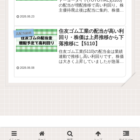
トーヨータイヤ(TOYOTIRE)(5105)
の配当が増配推移で高い利回り。株
主優待廃止後は配当に集約、株価は
大きく上昇推移から下落してレンジ
2026.06.23
で推移。業績推移・株価チャート・
配当推移を確認してみました。
住友ゴム工業の配当が高い利
高配当銘柄
回り・株価は上昇推移から下
落推移に【5110】
住友ゴム工業(5110)の配当金は業績
連動で推移し高い利回りです。株価
は大きく上昇していましたが急落し
下落が強めの推移に。業績推移・株
2026.06.08
価チャート・配当推移を確認してみ
ました。
© 2018-2026 日本株式投資ブログ｜コツコツ堅実に株優・配当.
メニュー
ホーム
検索
トップ
サイドバー